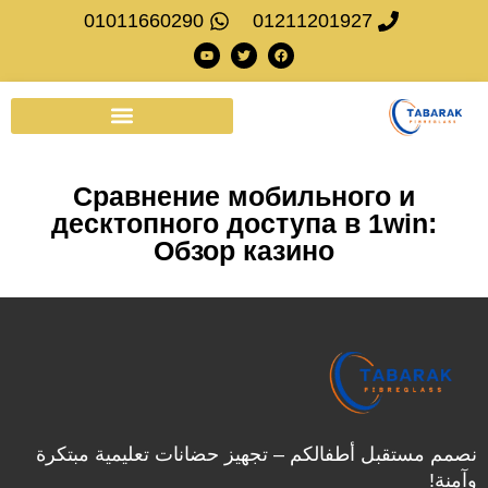
01011660290
01211201927
Сравнение мобильного и
десктопного доступа в 1win:
Обзор казино
نصمم مستقبل أطفالكم – تجهيز حضانات تعليمية مبتكرة
وآمنة!