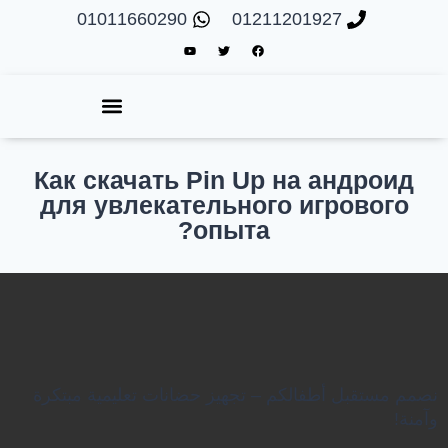
01011660290
01211201927
Как скачать Pin Up на андроид
для увлекательного игрового
опыта?
نصمم مستقبل أطفالكم – تجهيز حضانات تعليمية مبتكرة
وآمنة!