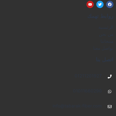
روابط تهمك
الرئيسية
من نحن
منتجاتنا
تواصل معنا
اتصل بنا
01211201927
01011660290
info@tabarak-fiber.com