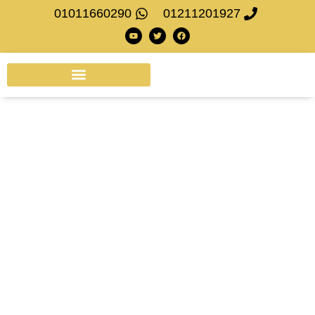
01011660290
01211201927